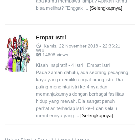
apa kamu membawa lampu? Apakah kamu
bisa melihat?""Enggak ...
[Selengkapnya]
Empat Istri
access_time
Kamis, 22 November 2018 - 22:36:21
WIB
pageview
14608 views
Kisah Inspiratif - 4 Istri Empat Istri
Pada zaman dahulu, ada seorang pedagang
kaya yang memiliki empat orang istri. Dia
paling mencintai istri ke-4 nya dan
memanjakannya dengan berbagai fasilitas
hidup yang mewah. Dia sangat penuh
perhatian terhadap istri ke-4 dan selalu
memberinya yang ...
[Selengkapnya]