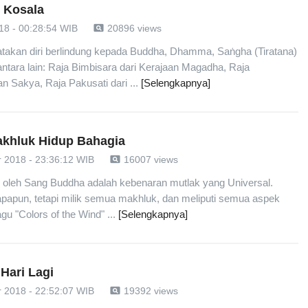
i Kosala
pageview
18 - 00:28:54 WIB
20896 views
takan diri berlindung kepada Buddha, Dhamma, Saṅgha (Tiratana)
ntara lain: Raja Bimbisara dari Kerajaan Magadha, Raja
n Sakya, Raja Pakusati dari ...
[Selengkapnya]
khluk Hidup Bahagia
pageview
 2018 - 23:36:12 WIB
16007 views
oleh Sang Buddha adalah kebenaran mutlak yang Universal.
papun, tetapi milik semua makhluk, dan meliputi semua aspek
gu "Colors of the Wind" ...
[Selengkapnya]
Hari Lagi
pageview
 2018 - 22:52:07 WIB
19392 views