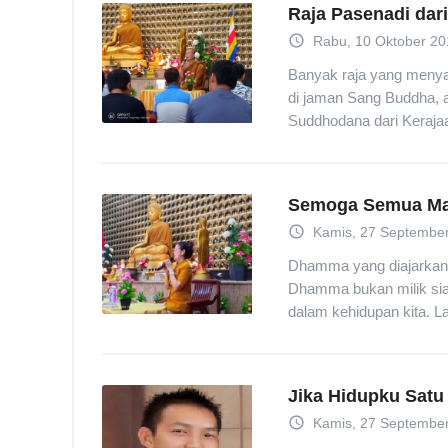
Raja Pasenadi dar
access_time
Rabu, 10 Oktober 20
Banyak raja yang menya
di jaman Sang Buddha, a
Suddhodana dari Kerajaa
Semoga Semua Ma
access_time
Kamis, 27 September
Dhamma yang diajarkan 
Dhamma bukan milik sia
dalam kehidupan kita. La
Jika Hidupku Satu 
access_time
Kamis, 27 September