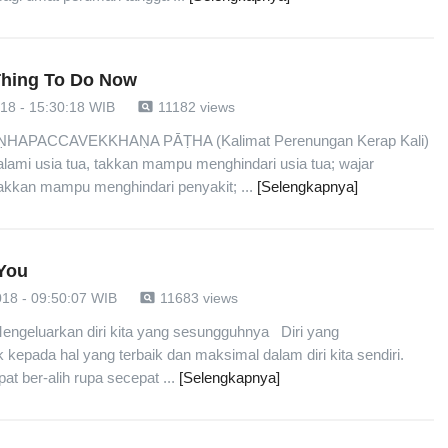
Thing To Do Now
pageview
018 - 15:30:18 WIB
11182 views
IṆHAPACCAVEKKHAṆA PĀṬHA (Kalimat Perenungan Kerap Kali)
lami usia tua, takkan mampu menghindari usia tua; wajar
akkan mampu menghindari penyakit; ...
[Selengkapnya]
 You
pageview
018 - 09:50:07 WIB
11683 views
engeluarkan diri kita yang sesungguhnya Diri yang
epada hal yang terbaik dan maksimal dalam diri kita sendiri.
at ber-alih rupa secepat ...
[Selengkapnya]