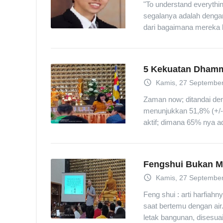
"To understand everythi
segalanya adalah denga
dari bagaimana mereka b
5 Kekuatan Dham
access_time
Kamis, 27 September
Zaman now; ditandai den
menunjukkan 51,8% (+/-
aktif; dimana 65% nya ad
Fengshui Bukan Mi
access_time
Kamis, 27 September
Feng shui : arti harfiahn
saat bertemu dengan air
letak bangunan, disesua