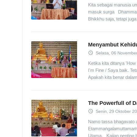
Kita sebagai manusia um
masuk surga Dhamma Aj
Bhikkhu saja, tetapi juga
Menyambut Kehidu
access_time
Selasa, 06 November
Ketika kita ditanya 'Ho
I'm Fine / Saya baik. T
Apakah kita benar dalam
The Powerfull of 
access_time
Senin, 29 Oktober 2
Namo tassa bhagavato
Etammaṅgalamuttamaṁ.
Utama. Kajian penting 