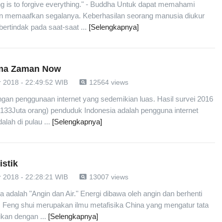
ng is to forgive everything." - Buddha Untuk dapat memahami
n memaafkan segalanya. Keberhasilan seorang manusia diukur
ertindak pada saat-saat ...
[Selengkapnya]
ma Zaman Now
pageview
 2018 - 22:49:52 WIB
12564 views
gan penggunaan internet yang sedemikian luas. Hasil survei 2016
133Juta orang) penduduk Indonesia adalah pengguna internet
alah di pulau ...
[Selengkapnya]
stik
pageview
 2018 - 22:28:21 WIB
13007 views
ya adalah "Angin dan Air." Energi dibawa oleh angin dan berhenti
. Feng shui merupakan ilmu metafisika China yang mengatur tata
ikan dengan ...
[Selengkapnya]