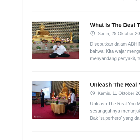
What Is The Best 
access_time
Senin, 29 Oktober 2
Disebutkan dalam ABH
bahwa: Kita wajar menga
menyandang penyakit, t
Unleash The Real
access_time
Kamis, 11 Oktober 2
Unleash The Real You M
sesungguhnya menunjuk k
Bak 'superhero' yang dap