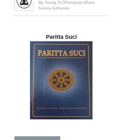
Bp. Pueng, Di Dhamasala Vihara
Sasana Subhasita
Paritta Suci