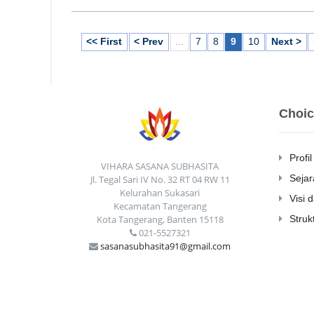
<< First
< Prev
...
7
8
9
10
Next >
Choic
Profil
VIHARA SASANA SUBHASITA
Sejar
Jl. Tegal Sari IV No. 32 RT 04 RW 11
Kelurahan Sukasari
Visi 
Kecamatan Tangerang
Kota Tangerang, Banten 15118
Struk
021-5527321
sasanasubhasita91@gmail.com