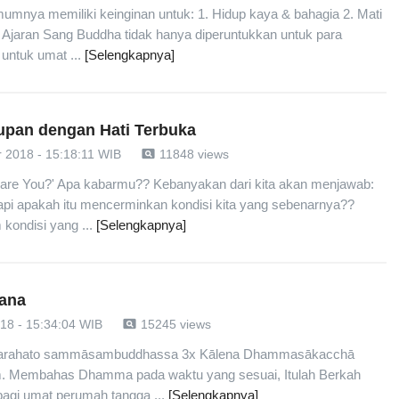
umnya memiliki keinginan untuk: 1. Hidup kaya & bahagia 2. Mati
aran Sang Buddha tidak hanya diperuntukkan untuk para
 untuk umat ...
[Selengkapnya]
pan dengan Hati Terbuka
pageview
 2018 - 15:18:11 WIB
11848 views
w are You?' Apa kabarmu?? Kebanyakan dari kita akan menjawab:
etapi apakah itu mencerminkan kondisi kita yang sebenarnya??
 kondisi yang ...
[Selengkapnya]
Dana
pageview
018 - 15:34:04 WIB
15245 views
 arahato sammāsambuddhassa 3x Kālena Dhammasākacchā
 Membahas Dhamma pada waktu yang sesuai, Itulah Berkah
bagi umat perumah tangga ...
[Selengkapnya]