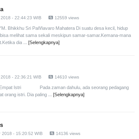
ta
pageview
2018 - 22:44:23 WIB
12559 views
M. Bhikkhu Sri Paññavaro Mahatera Di suatu desa kecil, hidup
k bisa melihat sama sekali meskipun samar-samar.Kemana-mana
Ketika dia ...
[Selengkapnya]
pageview
2018 - 22:36:21 WIB
14610 views
Istri Empat Istri Pada zaman dahulu, ada seorang pedagang
orang istri. Dia paling ...
[Selengkapnya]
es
pageview
 2018 - 15:20:52 WIB
14136 views