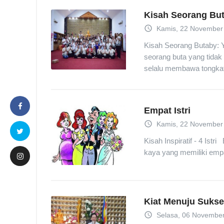
Kisah Seorang Bu
access_time
Kamis, 22 November 
Kisah Seorang Butaby: Y
seorang buta yang tida
selalu membawa tongkat.
Empat Istri
access_time
Kamis, 22 November 
Kisah Inspiratif - 4 
kaya yang memiliki empat 
Kiat Menuju Suks
access_time
Selasa, 06 November