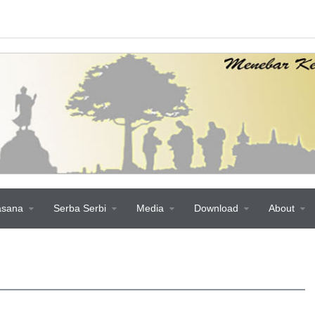
asana
Serba Serbi
Media
Download
About