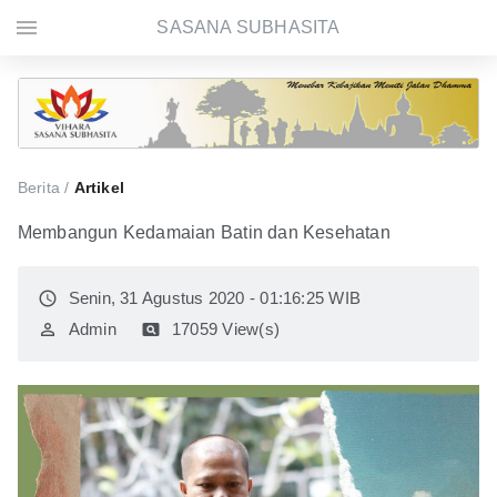
menu
SASANA SUBHASITA
Berita /
Artikel
Membangun Kedamaian Batin dan Kesehatan
access_time
Senin, 31 Agustus 2020 - 01:16:25 WIB
perm_identity
Admin
pageview
17059 View(s)