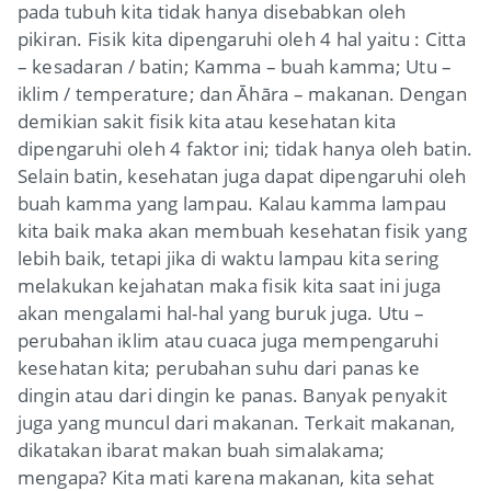
pada tubuh kita tidak hanya disebabkan oleh
pikiran. Fisik kita dipengaruhi oleh 4 hal yaitu :
Citta
– kesadaran / batin;
Kamma
– buah kamma;
Utu
–
iklim / temperature; dan
Āhāra
– makanan. Dengan
demikian sakit fisik kita atau kesehatan kita
dipengaruhi oleh 4 faktor ini; tidak hanya oleh batin.
Selain batin, kesehatan juga dapat dipengaruhi oleh
buah kamma
yang lampau. Kalau kamma lampau
kita baik maka akan membuah kesehatan fisik yang
lebih baik, tetapi jika di waktu lampau kita sering
melakukan kejahatan maka fisik kita saat ini juga
akan mengalami hal-hal yang buruk juga.
Utu
–
perubahan iklim atau cuaca juga mempengaruhi
kesehatan kita; perubahan suhu dari panas ke
dingin atau dari dingin ke panas. Banyak penyakit
juga yang muncul dari
makanan
. Terkait makanan,
dikatakan ibarat makan buah simalakama;
mengapa? Kita mati karena makanan, kita sehat