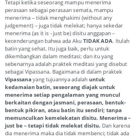
Tetapi ketika seseorang mampu menerima
perasaan sebagai perasaan semata, mampu
menerima – tidak menghakimi
(without any
judgement)
– juga tidak melekat; hanya sekedar
menerima
(as it is - just be)
disitu anggapan –
kecenderungan bahwa ada Aku
TIDAK ADA
. Itulah
batin yang sehat. Itu juga baik, perlu untuk
dikembangkan dalam meditasi; dan itu yang
sebenarnya adalah praktek meditasi yang disebut
sebagai
Vipassana
. Bagaimana di dalam praktek
Vipassana
yang tujuannya adalah
untuk
kedamaian batin, seseorang diajak untuk
menerima setiap pengalaman yang muncul
berkaitan dengan jasmani, perasaan, bentuk-
bentuk pikiran, atau batin itu sendiri; tanpa
memunculkan kemelekatan disitu. Menerima –
just be
– tetapi tidak melekat disitu.
Dan karena
dia menerima maka dia tidak membenci; tidak ada