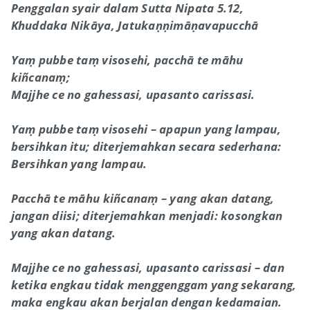
Penggalan syair dalam Sutta Nipata 5.12,
Khuddaka Nikāya, Jatukaṇṇimāṇavapucchā
Yaṃ pubbe taṃ visosehi, pacchā te māhu
kiñcanaṃ;
Majjhe ce no gahessasi, upasanto carissasi.
Yaṃ pubbe taṃ visosehi – apapun yang lampau,
bersihkan itu; diterjemahkan secara sederhana:
Bersihkan yang lampau.
Pacchā te māhu kiñcanaṃ – yang akan datang,
jangan diisi; diterjemahkan menjadi: kosongkan
yang akan datang.
Majjhe ce no gahessasi, upasanto carissasi – dan
ketika engkau tidak menggenggam yang sekarang,
maka engkau akan berjalan dengan kedamaian.