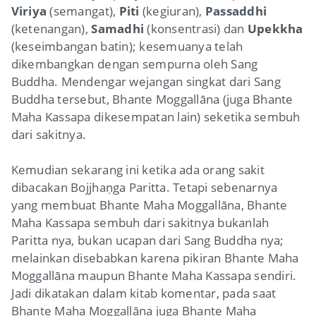
Viriya
(semangat),
Piti
(kegiuran),
Passaddhi
(ketenangan),
Samadhi
(konsentrasi) dan
Upekkha
(keseimbangan batin); kesemuanya telah
dikembangkan dengan sempurna oleh Sang
Buddha. Mendengar wejangan singkat dari Sang
Buddha tersebut, Bhante Moggallāna (juga Bhante
Maha Kassapa dikesempatan lain) seketika sembuh
dari sakitnya.
Kemudian sekarang ini ketika ada orang sakit
dibacakan Bojjhaṇga Paritta. Tetapi sebenarnya
yang membuat Bhante Maha Moggallāna, Bhante
Maha Kassapa sembuh dari sakitnya bukanlah
Paritta nya, bukan ucapan dari Sang Buddha nya;
melainkan disebabkan karena pikiran Bhante Maha
Moggallāna maupun Bhante Maha Kassapa sendiri.
Jadi dikatakan dalam kitab komentar, pada saat
Bhante Maha Moggallāna juga Bhante Maha