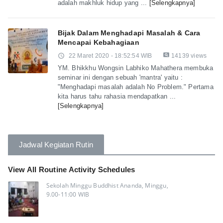
adalah makhluk hidup yang ...
[Selengkapnya]
Bijak Dalam Menghadapi Masalah & Cara
Mencapai Kebahagiaan
pageview
access_time
22 Maret 2020 - 18:52:54 WIB
14139 views
YM. Bhikkhu Wongsin Labhiko Mahathera membuka
seminar ini dengan sebuah 'mantra' yaitu :
"Menghadapi masalah adalah No Problem." Pertama
kita harus tahu rahasia mendapatkan ...
[Selengkapnya]
Jadwal Kegiatan Rutin
View All Routine Activity Schedules
Sekolah Minggu Buddhist Ananda, Minggu,
9.00-11:00 WIB