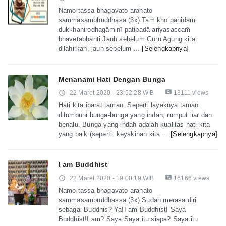
Namo tassa bhagavato arahato
sammāsambhuddhasa (3x) Taṁ kho panidaṁ
dukkhanirodhagāminī patipadā ariyasaccaṁ
bhāvetabbanti Jauh sebelum Guru Agung kita
dilahirkan, jauh sebelum ...
[Selengkapnya]
Menanami Hati Dengan Bunga
pageview
access_time
22 Maret 2020 - 23:52:28 WIB
13111 views
Hati kita ibarat taman. Seperti layaknya taman
ditumbuhi bunga-bunga yang indah, rumput liar dan
benalu. Bunga yang indah adalah kualitas hati kita
yang baik (seperti: keyakinan kita ...
[Selengkapnya]
I am Buddhist
pageview
access_time
22 Maret 2020 - 19:00:19 WIB
16166 views
Namo tassa bhagavato arahato
sammāsambuddhassa (3x) Sudah merasa diri
sebagai Buddhis? Ya!I am Buddhist! Saya
Buddhist!I am? Saya.Saya itu siapa? Saya itu