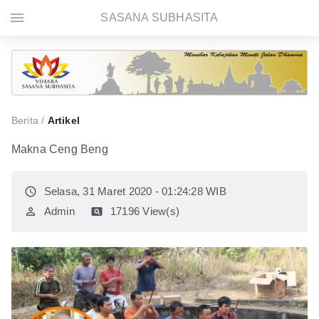
menu
SASANA SUBHASITA
Berita /
Artikel
Makna Ceng Beng
access_time
Selasa, 31 Maret 2020 - 01:24:28 WIB
perm_identity
Admin
pageview
17196 View(s)