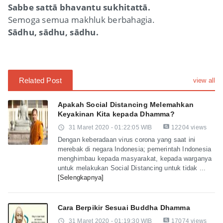
Sabbe sattā bhavantu sukhitattā.
Semoga semua makhluk berbahagia.
Sādhu, sādhu, sādhu.
Related Post
view all
Apakah Social Distancing Melemahkan
Keyakinan Kita kepada Dhamma?
pageview
access_time
31 Maret 2020 - 01:22:05 WIB
12204 views
Dengan keberadaan virus corona yang saat ini
merebak di negara Indonesia; pemerintah Indonesia
menghimbau kepada masyarakat, kepada warganya
untuk melakukan Social Distancing untuk tidak ...
[Selengkapnya]
Cara Berpikir Sesuai Buddha Dhamma
pageview
access_time
31 Maret 2020 - 01:19:30 WIB
17074 views