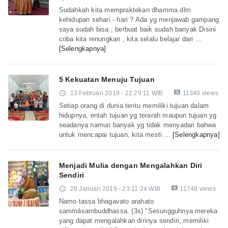
Sudahkah kita mempraktekan dhamma dlm
kehidupan sehari - hari ? Ada yg menjawab gampang
saya sudah bisa , berbuat baik sudah banyak Disini
coba kita renungkan , kita selalu belajar dari ...
[Selengkapnya]
5 Kekuatan Menuju Tujuan
pageview
access_time
13 Februari 2019 - 22:29:11 WIB
11340 views
Setiap orang di dunia tentu memiliki tujuan dalam
hidupnya, entah tujuan yg terarah maupun tujuan yg
seadanya namun banyak yg tidak menyadari bahwa
untuk mencapai tujuan, kita mesti ...
[Selengkapnya]
Menjadi Mulia dengan Mengalahkan Diri
Sendiri
pageview
access_time
28 Januari 2019 - 23:11:24 WIB
11748 views
Namo tassa bhagavato arahato
sammāsambuddhassa. (3x) "Sesungguhnya mereka
yang dapat mengalahkan dirinya sendiri, memiliki