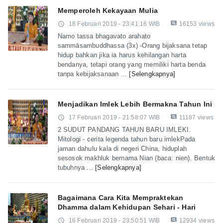
Memperoleh Kekayaan Mulia
pageview
access_time
18 Februari 2019 - 23:41:16 WIB
16153 views
Namo tassa bhagavato arahato
sammāsambuddhassa (3x) -Orang bijaksana tetap
hidup bahkan jika ia harus kehilangan harta
bendanya, tetapi orang yang memiliki harta benda
tanpa kebijaksanaan ...
[Selengkapnya]
Menjadikan Imlek Lebih Bermakna Tahun Ini
pageview
access_time
17 Februari 2019 - 21:58:07 WIB
11187 views
2 SUDUT PANDANG TAHUN BARU IMLEKI.
Mitologi - cerita legenda tahun baru imlekPada
jaman dahulu kala di negeri China, hiduplah
sesosok makhluk bernama Nian (baca: nien). Bentuk
tubuhnya ...
[Selengkapnya]
Bagaimana Cara Kita Mempraktekan
Dhamma dalam Kehidupan Sehari - Hari
pageview
access_time
16 Februari 2019 - 23:50:51 WIB
12934 views