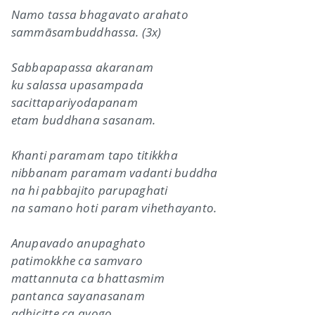
Namo tassa bhagavato arahato
sammāsambuddhassa. (3x)
Sabbapapassa akaranam
ku salassa upasampada
sacittapariyodapanam
etam buddhana sasanam.
Khanti paramam tapo titikkha
nibbanam paramam vadanti buddha
na hi pabbajito parupaghati
na samano hoti param vihethayanto.
Anupavado anupaghato
patimokkhe ca samvaro
mattannuta ca bhattasmim
pantanca sayanasanam
adhicitte ca ayogo