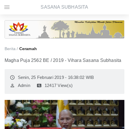
menu
SASANA SUBHASITA
Berita /
Ceramah
Magha Puja 2562 BE / 2019 - Vihara Sasana Subhasita
access_time
Senin, 25 Februari 2019 - 16:38:02 WIB
perm_identity
Admin
pageview
12417 View(s)