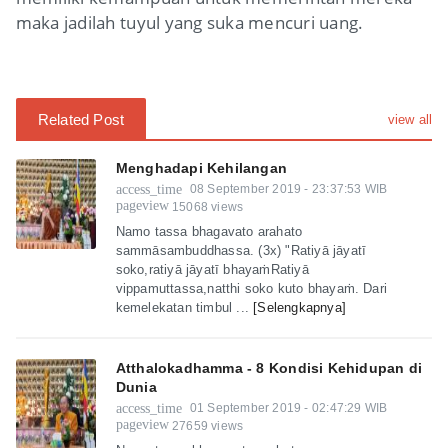
maka jadilah tuyul yang suka mencuri uang.
Related Post
view all
Menghadapi Kehilangan
access_time
08 September 2019 - 23:37:53 WIB
pageview
15068 views
Namo tassa bhagavato arahato
sammāsambuddhassa. (3x) "Ratiyā jāyatī
soko,ratiyā jāyatī bhayaṁRatiyā
vippamuttassa,natthi soko kuto bhayaṁ. Dari
kemelekatan timbul ...
[Selengkapnya]
Atthalokadhamma - 8 Kondisi Kehidupan di
Dunia
access_time
01 September 2019 - 02:47:29 WIB
pageview
27659 views