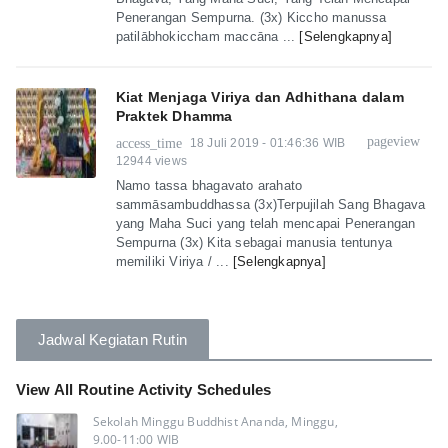
Penerangan Sempurna. (3x) Kiccho manussa
patilābhokiccham maccāna ...
[Selengkapnya]
Kiat Menjaga Viriya dan Adhithana dalam
Praktek Dhamma
pageview
access_time
18 Juli 2019 - 01:46:36 WIB
12944 views
Namo tassa bhagavato arahato
sammāsambuddhassa (3x)Terpujilah Sang Bhagava
yang Maha Suci yang telah mencapai Penerangan
Sempurna (3x) Kita sebagai manusia tentunya
memiliki Viriya / ...
[Selengkapnya]
Jadwal Kegiatan Rutin
View All Routine Activity Schedules
Sekolah Minggu Buddhist Ananda, Minggu,
9.00-11:00 WIB