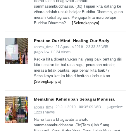
Namo tassa bhagavato arahato
sammāsambuddhassa. (3x) Tujuan kita datang ke
vihara adalah untuk belajar Buddha Dhamma, guna
meraih kebahagiaan. Mengapa kita mau belajar
Buddha Dhamma? ...
[Selengkapnya]
Practice Our Mind, Healing Our Body
access_time
21 Agustus 2019 - 23:33:35 WIB
pageview
11124 views
Ketika kita diberitahukan hal yang baik tentang diri
kita seakan timbul rasa ragu, perasaan minder,
merasa tidak pantas, apa benar kita baik??
Sebaliknya ketika kita diberitahu keburukan ...
[Selengkapnya]
Memaknai Kehidupan Sebagai Manusia
pageview
access_time
29 Juli 2019 - 00:35:09 WIB
12231 views
Namo tassa bhagavato arahato
sammāsambuddhassa. (3x)Terpujilah Sang
Bhagavā, Yang Maha Suci, Yang Telah Mencapai