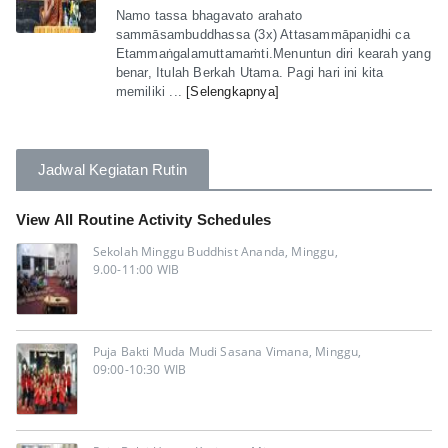
Namo tassa bhagavato arahato
sammāsambuddhassa (3x) Attasammāpaṇidhi ca
Etammaṅgalamuttamaṁti.Menuntun diri kearah yang
benar, Itulah Berkah Utama. Pagi hari ini kita
memiliki ...
[Selengkapnya]
Jadwal Kegiatan Rutin
View All Routine Activity Schedules
Sekolah Minggu Buddhist Ananda, Minggu,
9.00-11:00 WIB
Puja Bakti Muda Mudi Sasana Vimana, Minggu,
09:00-10:30 WIB