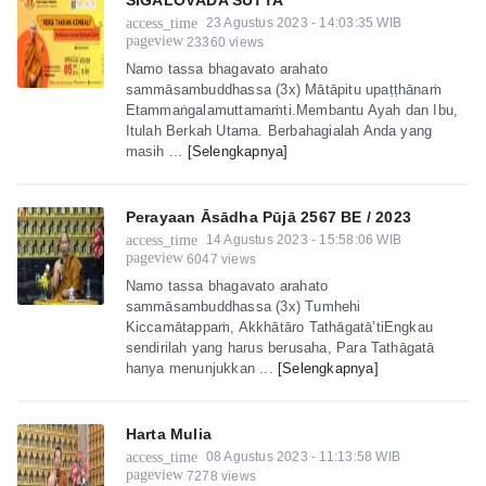
access_time
23 Agustus 2023 - 14:03:35 WIB
pageview
23360 views
Namo tassa bhagavato arahato
sammāsambuddhassa (3x) Mātāpitu upaṭṭhānaṁ
Etammaṅgalamuttamaṁti.Membantu Ayah dan Ibu,
Itulah Berkah Utama. Berbahagialah Anda yang
masih ...
[Selengkapnya]
Perayaan Āsādha Pūjā 2567 BE / 2023
access_time
14 Agustus 2023 - 15:58:06 WIB
pageview
6047 views
Namo tassa bhagavato arahato
sammāsambuddhassa (3x) Tumhehi
Kiccamātappaṁ, Akkhātāro Tathāgatā’tiEngkau
sendirilah yang harus berusaha, Para Tathāgatā
hanya menunjukkan ...
[Selengkapnya]
Harta Mulia
access_time
08 Agustus 2023 - 11:13:58 WIB
pageview
7278 views