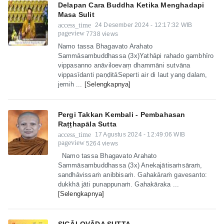
Delapan Cara Buddha Ketika Menghadapi
Masa Sulit
access_time
24 Desember 2024 - 12:17:32 WIB
pageview
7738 views
Namo tassa Bhagavato Arahato
Sammāsambuddhassa (3x)Yathāpi rahado gambhīro
vippasanno anāviloevaṃ dhammāni sutvāna
vippasīdanti paṇḍitāSeperti air di laut yang dalam,
jernih ...
[Selengkapnya]
Pergi Takkan Kembali - Pembahasan
Raṭṭhapāla Sutta
access_time
17 Agustus 2024 - 12:49:06 WIB
pageview
5264 views
Namo tassa Bhagavato Arahato
Sammāsambuddhassa (3x) Anekajātisaṁsāraṁ,
sandhāvissaṁ anibbisaṁ. Gahakāraṁ gavesanto:
dukkhā jāti punappunaṁ. Gahakāraka ...
[Selengkapnya]
SIGĀLOVĀDA SUTTA